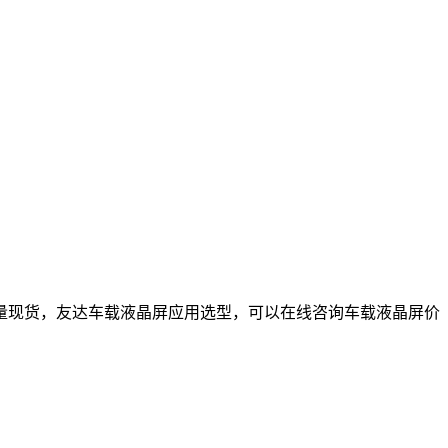
量现货，友达车载液晶屏应用选型，可以在线咨询车载液晶屏价