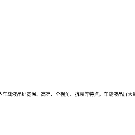
达车载液晶屏宽温、高亮、全视角、抗震等特点。车载液晶屏大