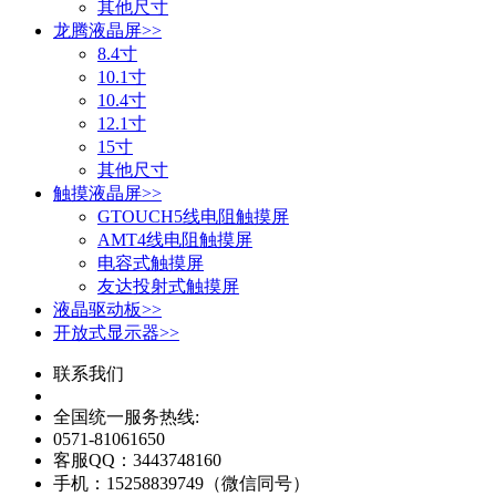
其他尺寸
龙腾液晶屏
>>
8.4寸
10.1寸
10.4寸
12.1寸
15寸
其他尺寸
触摸液晶屏
>>
GTOUCH5线电阻触摸屏
AMT4线电阻触摸屏
电容式触摸屏
友达投射式触摸屏
液晶驱动板
>>
开放式显示器
>>
联系我们
全国统一服务热线:
0571-81061650
客服QQ：
3443748160
手机：
15258839749（微信同号）