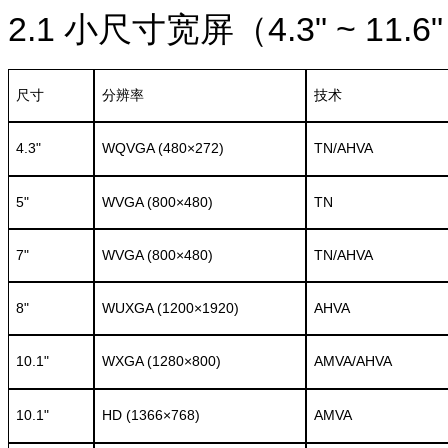
2.1
小尺寸宽屏（4.3" ~ 11.6
尺寸
分辨率
技术
4.3"
WQVGA (480×272)
TN/AHVA
5"
WVGA (800×480)
TN
7"
WVGA (800×480)
TN/AHVA
8"
WUXGA (1200×1920)
AHVA
10.1"
WXGA (1280×800)
AMVA/AHVA
10.1"
HD (1366×768)
AMVA