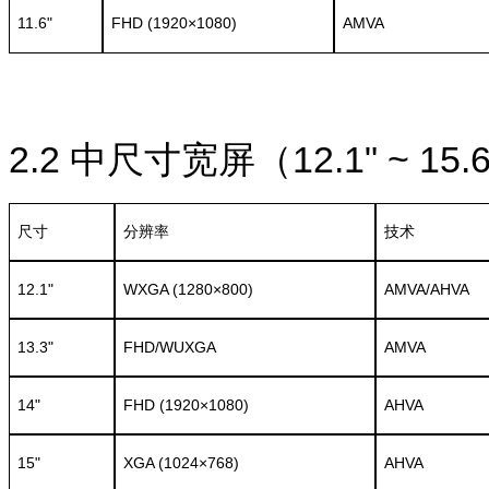
11.6"
FHD (1920×1080)
AMVA
2.2
中尺寸宽屏（12.1" ~ 15.
尺寸
分辨率
技术
12.1"
WXGA (1280×800)
AMVA/AHVA
13.3"
FHD/WUXGA
AMVA
14"
FHD (1920×1080)
AHVA
15"
XGA (1024×768)
AHVA