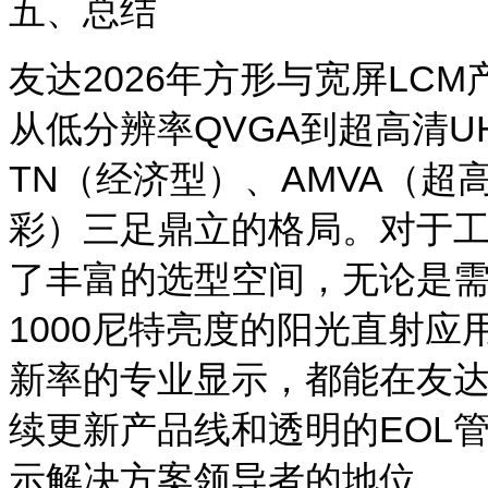
五、总结
友达
2026
年方形与宽屏
LCM
从低分辨率
QVGA
到超高清
U
TN
（经济型）、
AMVA
（超
彩）三足鼎立的格局。对于
了丰富的选型空间，无论是
1000
尼特亮度的阳光直射应
新率的专业显示，都能在友
续更新产品线和透明的
EOL
示解决方案领导者的地位。