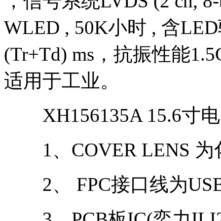
，信号系统LVDS (2 ch, 8-b
WLED , 50K小时 , 含L
(Tr+Td) ms，抗振性能1.5G 
适用于工业。
XH156135A 15.
1、COVER LENS 
2、 FPC接口线为USB接
3、PCB板IC(奕力ILI25