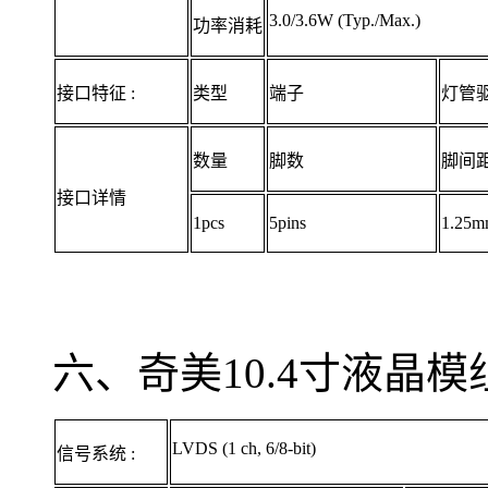
3.0/3.6W (Typ./Max.)
功率消耗
接口特征 :
类型
端子
灯管
数量
脚数
脚间
接口详情
1pcs
5pins
1.25
六、奇美10.4寸液晶模组
LVDS (1 ch, 6/8-bit)
信号系统 :