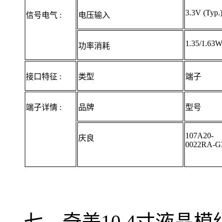
3.3V (Typ.
信号电气 :
电压输入
1.35/1.63W
功率消耗
接口特征 :
类型
端子
端子详情 :
品牌
型号
107A20-
庆良
0022RA-G
七、奇美10.4寸液晶模组