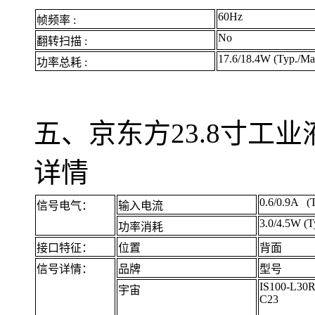
60Hz
帧频率 :
No
翻转扫描 :
17.6/18.4W (Typ./Ma
功率总耗 :
五、京东方23.8寸工业液
详情
0.6/0.9A (T
信号电气：
输入电流
3.0/4.5W (T
功率消耗
接口特征：
位置
背面
信号详情：
品牌
型号
IS100-L30R
宇宙
C23