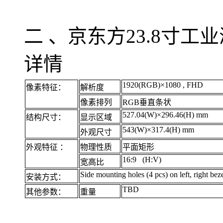
二 、京东方23.8寸工业
详情
1920(RGB)×1080 , FHD
像素特征：
解析度
像素排列
RGB垂直条状
527.04(W)×296.46(H) mm
结构尺寸：
显示区域
543(W)
×317.4(H) mm
外观尺寸
外观特征 ：
物理性质
平面矩形
16:9 (H:V)
宽高比
Side mounting holes (4 pcs) on left, right bez
安装方式：
TBD
其他参数：
重量